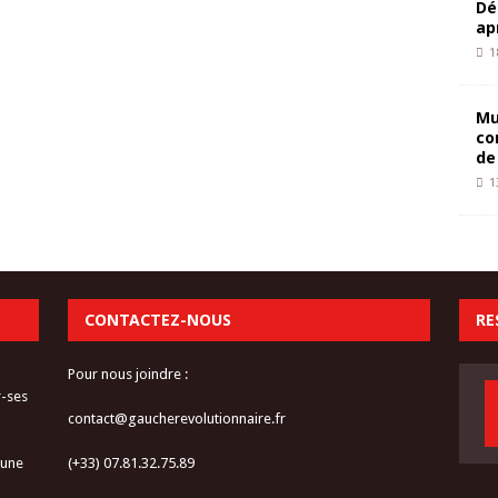
Dé
ap
1
Mu
co
de
1
CONTACTEZ-NOUS
RE
Pour nous joindre :
r-ses
contact@gaucherevolutionnaire.fr
 une
(+33) 07.81.32.75.89