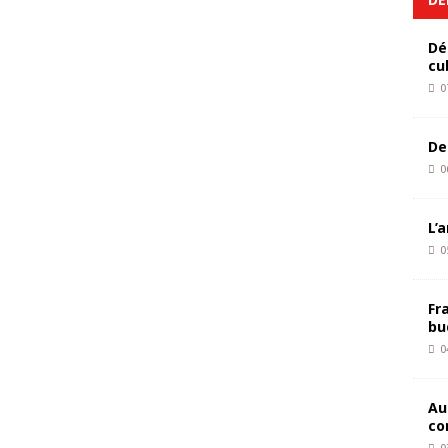
Dé
cu
0
De
0
L’
0
Fr
bu
0
Au
co