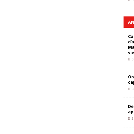
0
AN
Ca
d’
Ma
vi
0
Or
ca
0
Dé
ap
2