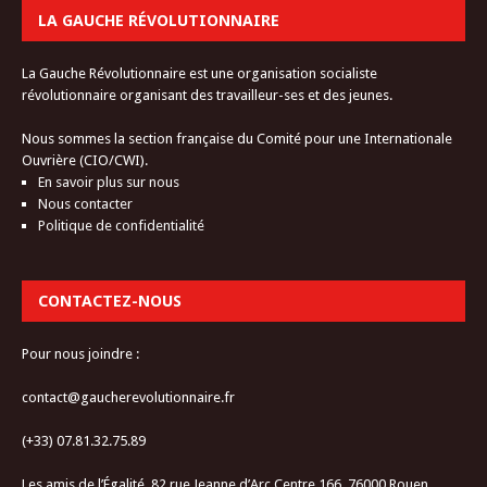
LA GAUCHE RÉVOLUTIONNAIRE
La Gauche Révolutionnaire est une organisation socialiste
révolutionnaire organisant des travailleur-ses et des jeunes.
Nous sommes la section française du Comité pour une Internationale
Ouvrière (CIO/CWI).
En savoir plus sur nous
Nous contacter
Politique de confidentialité
CONTACTEZ-NOUS
Pour nous joindre :
contact@gaucherevolutionnaire.fr
(+33) 07.81.32.75.89
Les amis de l’Égalité, 82 rue Jeanne d’Arc Centre 166, 76000 Rouen