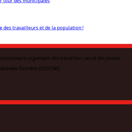
r tour des municipales
 des travailleurs et de la population !
olutionnaire organisant des travailleur-ses et des jeunes.
ationale Ouvrière (CIO/CWI).