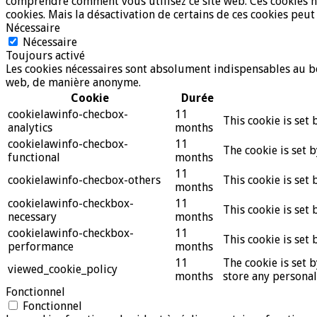
comprendre comment vous utilisez ce site web. Ces cookies ne
cookies. Mais la désactivation de certains de ces cookies peut
Nécessaire
Nécessaire
Toujours activé
Les cookies nécessaires sont absolument indispensables au bon
web, de manière anonyme.
Cookie
Durée
cookielawinfo-checbox-
11
This cookie is set
analytics
months
cookielawinfo-checbox-
11
The cookie is set 
functional
months
11
cookielawinfo-checbox-others
This cookie is set
months
cookielawinfo-checkbox-
11
This cookie is set
necessary
months
cookielawinfo-checkbox-
11
This cookie is set
performance
months
11
The cookie is set 
viewed_cookie_policy
months
store any personal
Fonctionnel
Fonctionnel