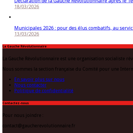
Déclaration de la Gauche Révolutionnaire après le 1e
18/03/2026
Municipales 2026 : pour des élus combatifs, au service
13/03/2026
La Gauche Révolutionnaire
La Gauche Révolutionnaire est une organisation socialiste rév
Nous sommes la section française du Comité pour une Intern
En savoir plus sur nous
Nous contacter
Politique de confidentialité
Contactez-nous
Pour nous joindre :
contact@gaucherevolutionnaire.fr