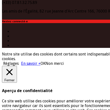
(+33) 07.81.32.75.89
Les amis de l’Égalité, 82 rue Jeanne d’Arc Centre 166, 76000
Restez connecté-e
Facebook
Twitter
Instagram
(Paris)
YouTube
Notre site utilise des cookies dont certains sont indispensabl
cookies.
Réglages
En savoir +
OK
Non merci
Fermer
Aperçu de confidentialité
Ce site web utilise des cookies pour améliorer votre expérien
votre navigateur car ils sont essentiels pour le fonctionneme