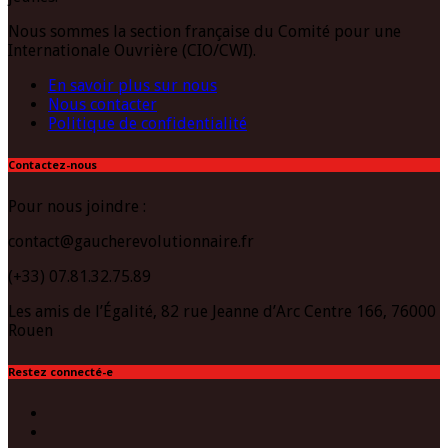
Nous sommes la section française du Comité pour une
Internationale Ouvrière (CIO/CWI).
En savoir plus sur nous
Nous contacter
Politique de confidentialité
Contactez-nous
Pour nous joindre :
contact@gaucherevolutionnaire.fr
(+33) 07.81.32.75.89
Les amis de l’Égalité, 82 rue Jeanne d’Arc Centre 166, 76000
Rouen
Restez connecté-e
Facebook
Twitter