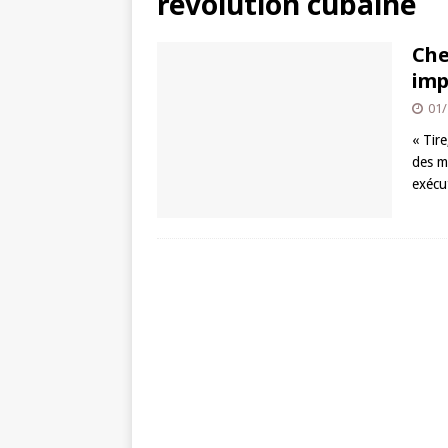
révolution cubaine
Che
imp
01/
« Tire
des m
exécu