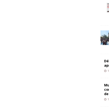
Dé
ap
1
Mu
co
de
1