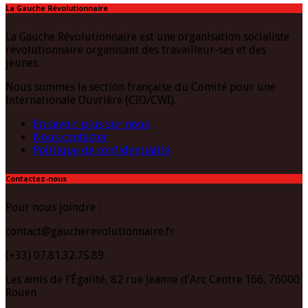
La Gauche Révolutionnaire
La Gauche Révolutionnaire est une organisation socialiste
révolutionnaire organisant des travailleur-ses et des
jeunes.
Nous sommes la section française du Comité pour une
Internationale Ouvrière (CIO/CWI).
En savoir plus sur nous
Nous contacter
Politique de confidentialité
Contactez-nous
Pour nous joindre :
contact@gaucherevolutionnaire.fr
(+33) 07.81.32.75.89
Les amis de l’Égalité, 82 rue Jeanne d’Arc Centre 166, 76000
Rouen