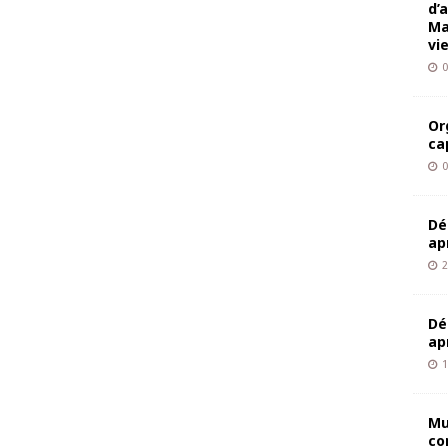
d’
Ma
vi
0
Or
ca
0
Dé
ap
2
Dé
ap
1
Mu
co