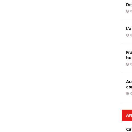
De
0
L’
0
Fr
bu
0
Au
co
0
AN
Ca