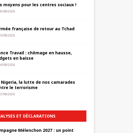
s moyens pour les centres sociaux !
6/08/2026
armée française de retour au Tchad
5/08/2026
ance Travail : chômage en hausse,
dgets en baisse
4/08/2026
 Nigeria, la lutte de nos camarades
ntre le terrorisme
3/08/2026
ALYSES ET DÉCLARATIONS
mpagne Mélenchon 2027 : un point