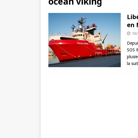
ocean viking
Lib
en 
16/
Depui
SOS M
plusi
la sui