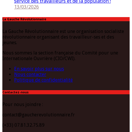
service des travailleurs et de la population !
13/03/2026
La Gauche Révolutionnaire
La Gauche Révolutionnaire est une organisation socialiste
révolutionnaire organisant des travailleur-ses et des
jeunes.
Nous sommes la section française du Comité pour une
Internationale Ouvrière (CIO/CWI).
En savoir plus sur nous
Nous contacter
Politique de confidentialité
Contactez-nous
Pour nous joindre :
contact@gaucherevolutionnaire.fr
(+33) 07.81.32.75.89