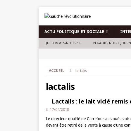
ACTU POLITIQUE ET SOCIALE
INTE
QUI SOMMES-NOUS ?
L’ÉGALITÉ, NOTRE JOUR
ACCUEIL
lactalis
lactalis
Lactalis : le lait vicié remis
17/04/2018
Le directeur qualité de Carrefour a avoué avoi
devant être retiré de la vente à cause d’une con