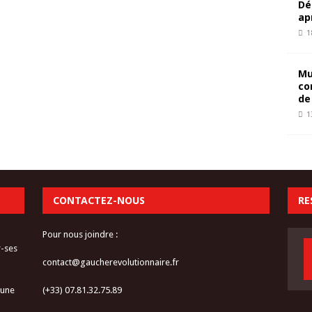
Dé
ap
1
Mu
co
de
1
CONTACTEZ-NOUS
RE
Pour nous joindre :
r-ses
contact@gaucherevolutionnaire.fr
 une
(+33) 07.81.32.75.89