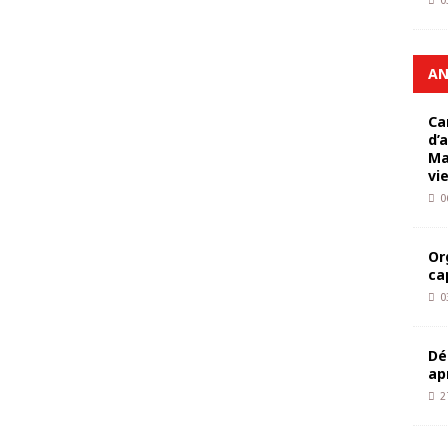
0
AN
Ca
d’
Ma
vi
0
Or
ca
0
Dé
ap
2