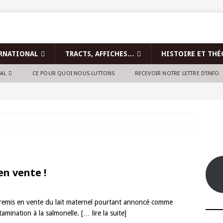
RNATIONAL
TRACTS, AFFICHES…
HISTOIRE ET THÉ
NAL
CE POUR QUOI NOUS LUTTONS
RECEVOIR NOTRE LETTRE D’INFO
 en vente !
r remis en vente du lait maternel pourtant annoncé comme
tamination à la salmonelle.
[… lire la suite]