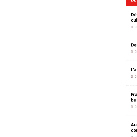
Dé
cu
0
De
0
L’
0
Fr
bu
0
Au
co