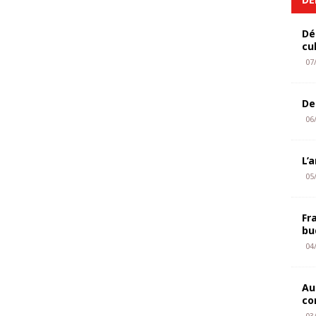
Dé
cu
07
De
06
L’
05
Fr
bu
04
Au
co