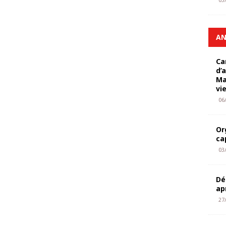
03
AN
Ca
d’
Ma
vi
06
Or
ca
03
Dé
ap
27