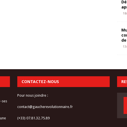
Dé
ap
18
Mu
co
de
13
CONTACTEZ-NOUS
RE
Pour nous joindre :
r-ses
contact@gaucherevolutionnaire.fr
 une
(+33) 07.81.32.75.89