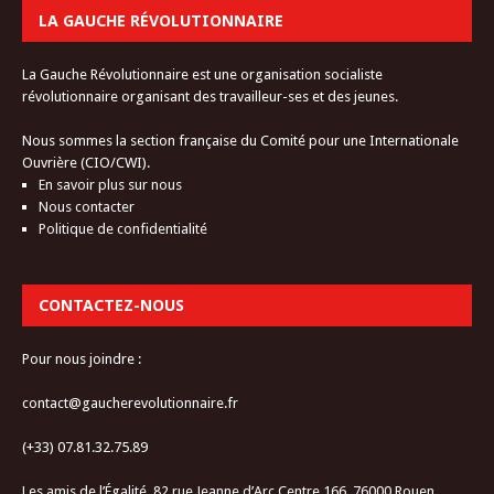
LA GAUCHE RÉVOLUTIONNAIRE
La Gauche Révolutionnaire est une organisation socialiste
révolutionnaire organisant des travailleur-ses et des jeunes.
Nous sommes la section française du Comité pour une Internationale
Ouvrière (CIO/CWI).
En savoir plus sur nous
Nous contacter
Politique de confidentialité
CONTACTEZ-NOUS
Pour nous joindre :
contact@gaucherevolutionnaire.fr
(+33) 07.81.32.75.89
Les amis de l’Égalité, 82 rue Jeanne d’Arc Centre 166, 76000 Rouen