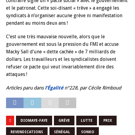
contraire signé un « pacte social » avec le gouvernement
et le patronat. Cette soi-disant « trêve » a engagé les
syndicats à n’organiser aucune grève ni manifestation
pendant au moins deux ans !
C’est une très mauvaise nouvelle, alors que le
gouvernement est sous la pression du FMI et accuse
Macky Sall d’une « dette cachée » de 7 milliards de
dollars. Les travailleurs et les syndicalistes doivent
refuser ce pacte qui veut invariablement dire des
attaques !
Articles paru dans
l’Égalité
n°228, par Cécile Rimboud
DIOMAYE-FAYE
GRÈVE
LUTTE
PRIX
REVENDICATIONS
SÉNÉGAL
SONKO