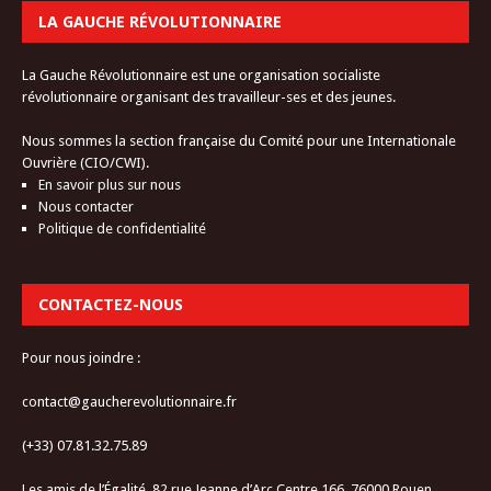
LA GAUCHE RÉVOLUTIONNAIRE
La Gauche Révolutionnaire est une organisation socialiste
révolutionnaire organisant des travailleur-ses et des jeunes.
Nous sommes la section française du Comité pour une Internationale
Ouvrière (CIO/CWI).
En savoir plus sur nous
Nous contacter
Politique de confidentialité
CONTACTEZ-NOUS
Pour nous joindre :
contact@gaucherevolutionnaire.fr
(+33) 07.81.32.75.89
Les amis de l’Égalité, 82 rue Jeanne d’Arc Centre 166, 76000 Rouen