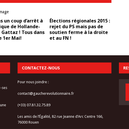
 un coup d’arrêt à
Élections régionales 2015 :
tique de Hollande-
rejet du PS mais pas de
t Gattaz ! Tous dans
soutien ferme à la droite
le 1er Mai!
et au FN !
CONTACTEZ-NOUS
RE
Pour nous joindre :
r-ses
contact@gaucherevolutionnaire.fr
 une
(+33) 07.81.32.75.89
Les amis de l’Égalité, 82 rue Jeanne d’Arc Centre 166,
76000 Rouen