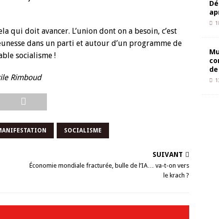
Dé
ap
1
ela qui doit avancer. L’union dont on a besoin, c’est
a jeunesse dans un parti et autour d’un programme de
Mu
able socialisme !
co
de
ile Rimboud
1
MANIFESTATION
SOCIALISME
SUIVANT
Économie mondiale fracturée, bulle de l’IA… va-t-on vers
le krach ?