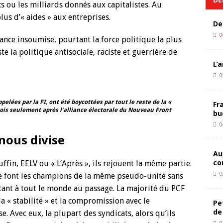
cs ou les milliards donnés aux capitalistes. Au
plus d’« aides » aux entreprises.
De
0
France insoumise, pourtant la force politique la plus
te la politique antisociale, raciste et guerrière de
L’
0
elées par la FI, ont été boycottées par tout le reste de la «
Fr
mois seulement après l’alliance électorale du Nouveau Front
bu
0
nous divise
Au
co
ffin, EELV ou « L’Après », ils rejouent la même partie.
0
 se font les champions de la même pseudo-unité sans
tant à tout le monde au passage. La majorité du PCF
la « stabilité » et la compromission avec le
Pe
de
. Avec eux, la plupart des syndicats, alors qu’ils