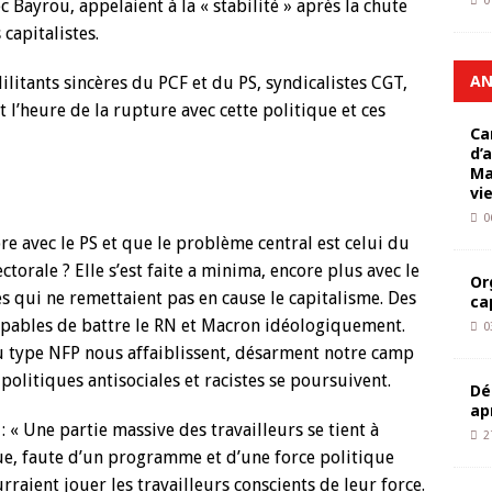
0
c Bayrou, appelaient à la « stabilité » après la chute
capitalistes.
AN
ilitants sincères du PCF et du PS, syndicalistes CGT,
st l’heure de la rupture avec cette politique et ces
Ca
d’
Ma
vi
0
pre avec le PS et que le problème central est celui du
orale ? Elle s’est faite a minima, encore plus avec le
Or
 qui ne remettaient pas en cause le capitalisme. Des
ca
apables de battre le RN et Macron idéologiquement.
0
u type NFP nous affaiblissent, désarment notre camp
politiques antisociales et racistes se poursuivent.
Dé
ap
 : « Une partie massive des travailleurs se tient à
2
ique, faute d’un programme et d’une force politique
raient jouer les travailleurs conscients de leur force.