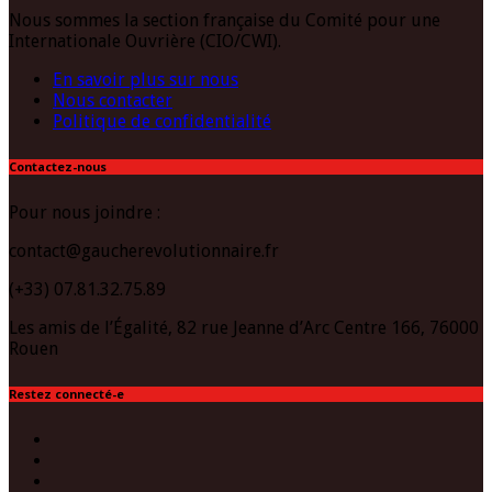
Nous sommes la section française du Comité pour une
Internationale Ouvrière (CIO/CWI).
En savoir plus sur nous
Nous contacter
Politique de confidentialité
Contactez-nous
Pour nous joindre :
contact@gaucherevolutionnaire.fr
(+33) 07.81.32.75.89
Les amis de l’Égalité, 82 rue Jeanne d’Arc Centre 166, 76000
Rouen
Restez connecté-e
Facebook
Twitter
Instagram