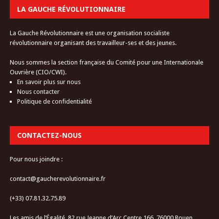
LA GAUCHE RÉVOLUTIONNAIRE
La Gauche Révolutionnaire est une organisation socialiste
révolutionnaire organisant des travailleur-ses et des jeunes.
Nous sommes la section française du Comité pour une Internationale
Ouvrière (CIO/CWI).
En savoir plus sur nous
Nous contacter
Politique de confidentialité
CONTACTEZ-NOUS
Pour nous joindre :
contact@gaucherevolutionnaire.fr
(+33) 07.81.32.75.89
Les amis de l’Égalité, 82 rue Jeanne d’Arc Centre 166, 76000 Rouen