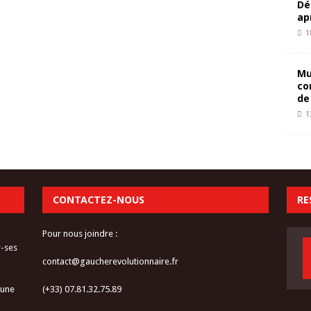
Dé
ap
1
Mu
co
de
1
CONTACTEZ-NOUS
RE
Pour nous joindre :
r-ses
contact@gaucherevolutionnaire.fr
 une
(+33) 07.81.32.75.89