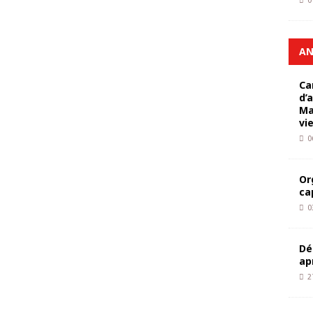
0
AN
Ca
d’
Ma
vi
0
Or
ca
0
Dé
ap
2