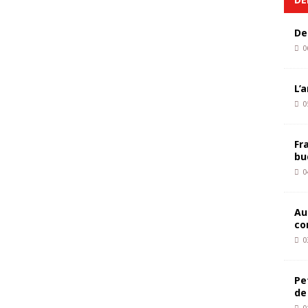
De
0
L’
0
Fr
bu
0
Au
co
0
Pe
de