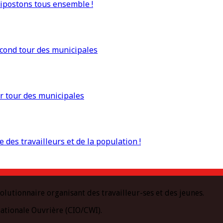
Ripostons tous ensemble !
econd tour des municipales
r tour des municipales
 des travailleurs et de la population !
olutionnaire organisant des travailleur-ses et des jeunes.
ationale Ouvrière (CIO/CWI).