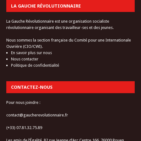
LA GAUCHE RÉVOLUTIONNAIRE
La Gauche Révolutionnaire est une organisation socialiste
révolutionnaire organisant des travailleur-ses et des jeunes.
Nous sommes la section française du Comité pour une Internationale
Ouvrière (CIO/CWI).
En savoir plus sur nous
Nous contacter
Politique de confidentialité
CONTACTEZ-NOUS
Pour nous joindre :
contact@gaucherevolutionnaire.fr
(+33) 07.81.32.75.89
Les amis de l’Égalité, 82 rue Jeanne d’Arc Centre 166, 76000 Rouen