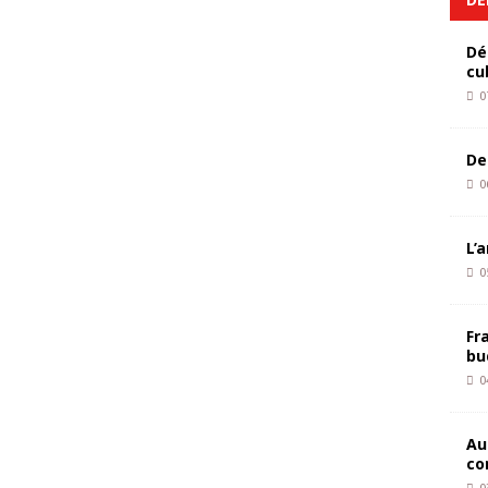
Dé
cu
0
De
0
L’
0
Fr
bu
0
Au
co