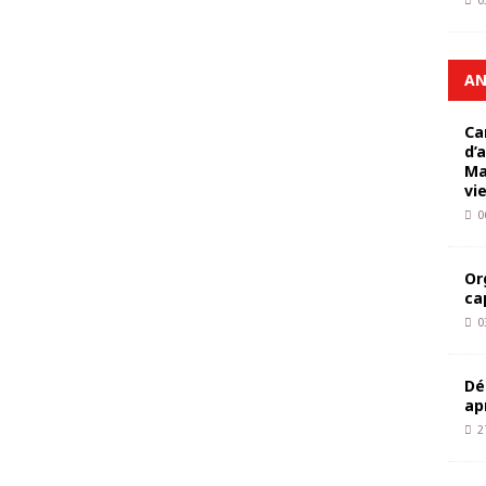
0
AN
Ca
d’
Ma
vi
0
Or
ca
0
Dé
ap
2