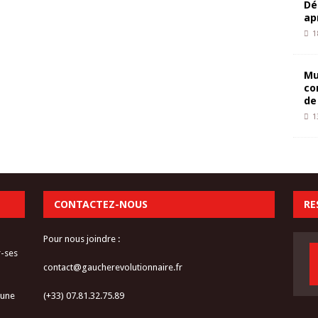
Dé
ap
1
Mu
co
de
1
CONTACTEZ-NOUS
RE
Pour nous joindre :
r-ses
contact@gaucherevolutionnaire.fr
 une
(+33) 07.81.32.75.89