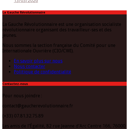
13/03/2026
La Gauche Révolutionnaire
La Gauche Révolutionnaire est une organisation socialiste
révolutionnaire organisant des travailleur-ses et des
jeunes.
Nous sommes la section française du Comité pour une
Internationale Ouvrière (CIO/CWI).
En savoir plus sur nous
Nous contacter
Politique de confidentialité
Contactez-nous
Pour nous joindre :
contact@gaucherevolutionnaire.fr
(+33) 07.81.32.75.89
Les amis de l’Égalité, 82 rue Jeanne d’Arc Centre 166, 76000