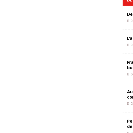
De
0
L’
0
Fr
bu
0
Au
co
0
Pe
de