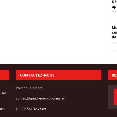
Dé
ap
1
Mu
co
de
1
CONTACTEZ-NOUS
RE
Pour nous joindre :
r-ses
contact@gaucherevolutionnaire.fr
 une
(+33) 07.81.32.75.89