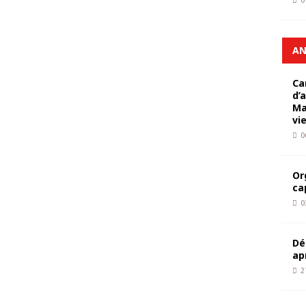
0
AN
Ca
d’
Ma
vi
0
Or
ca
0
Dé
ap
2