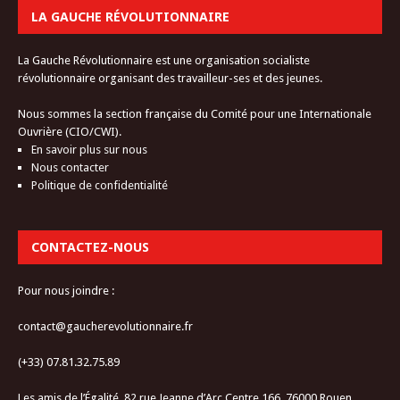
LA GAUCHE RÉVOLUTIONNAIRE
La Gauche Révolutionnaire est une organisation socialiste
révolutionnaire organisant des travailleur-ses et des jeunes.
Nous sommes la section française du Comité pour une Internationale
Ouvrière (CIO/CWI).
En savoir plus sur nous
Nous contacter
Politique de confidentialité
CONTACTEZ-NOUS
Pour nous joindre :
contact@gaucherevolutionnaire.fr
(+33) 07.81.32.75.89
Les amis de l’Égalité, 82 rue Jeanne d’Arc Centre 166, 76000 Rouen