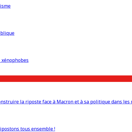
risme
ublique
es xénophobes
truire la riposte face à Macron et à sa politique dans les 
Ripostons tous ensemble !