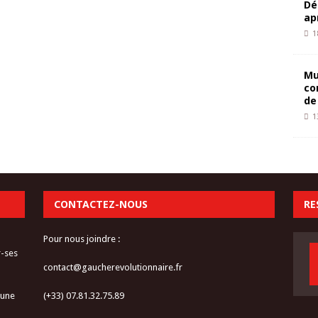
Dé
ap
1
Mu
co
de
1
CONTACTEZ-NOUS
RE
Pour nous joindre :
r-ses
contact@gaucherevolutionnaire.fr
 une
(+33) 07.81.32.75.89