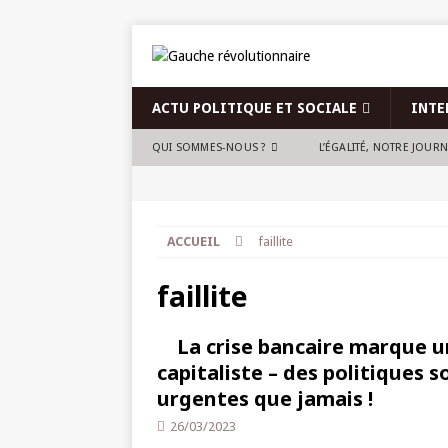
ACTU POLITIQUE ET SOCIALE
INTE
QUI SOMMES-NOUS ?
L’ÉGALITÉ, NOTRE JOUR
ACCUEIL
faillite
faillite
La crise bancaire marque 
capitaliste – des politiques 
urgentes que jamais !
26/03/2023