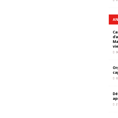
0
AN
Ca
d’
Ma
vi
0
Or
ca
0
Dé
ap
2