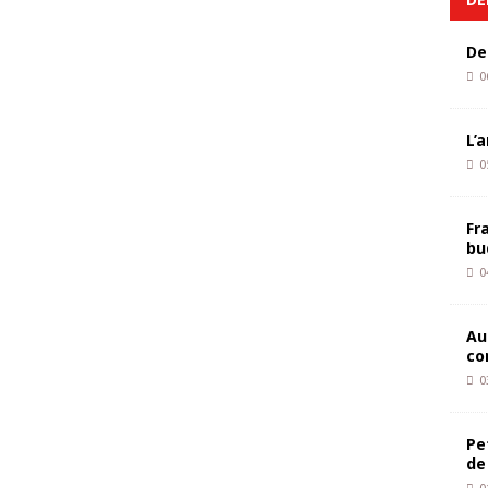
De
0
L’
0
Fr
bu
0
Au
co
0
Pe
de