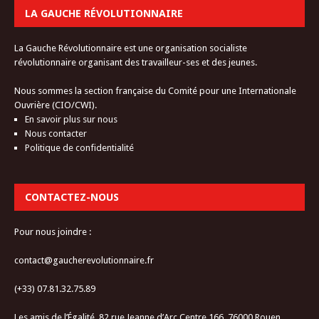
LA GAUCHE RÉVOLUTIONNAIRE
La Gauche Révolutionnaire est une organisation socialiste
révolutionnaire organisant des travailleur-ses et des jeunes.
Nous sommes la section française du Comité pour une Internationale
Ouvrière (CIO/CWI).
En savoir plus sur nous
Nous contacter
Politique de confidentialité
CONTACTEZ-NOUS
Pour nous joindre :
contact@gaucherevolutionnaire.fr
(+33) 07.81.32.75.89
Les amis de l’Égalité, 82 rue Jeanne d’Arc Centre 166, 76000 Rouen