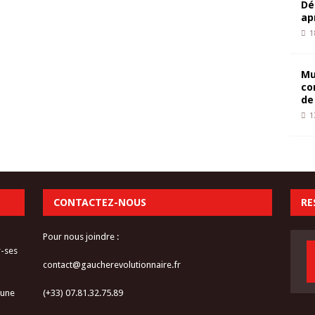
Dé
ap
1
Mu
co
de
1
CONTACTEZ-NOUS
RE
Pour nous joindre :
r-ses
contact@gaucherevolutionnaire.fr
 une
(+33) 07.81.32.75.89