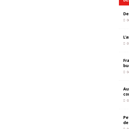
De
0
L’
0
Fr
bu
0
Au
co
0
Pe
de