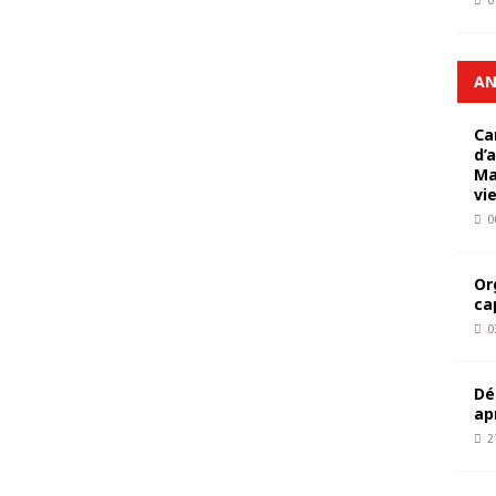
0
AN
Ca
d’
Ma
vi
0
Or
ca
0
Dé
ap
2