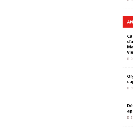
0
AN
Ca
d’
Ma
vi
0
Or
ca
0
Dé
ap
2