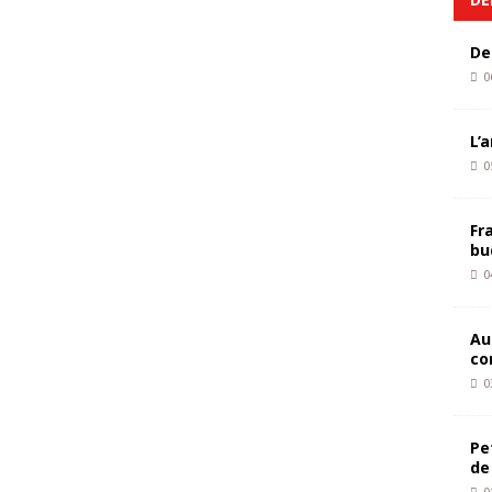
De
0
L’
0
Fr
bu
0
Au
co
0
Pe
de