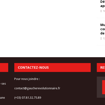
Dé
ap
1
Mu
co
de
1
CONTACTEZ-NOUS
RE
Pour nous joindre :
r-ses
contact@gaucherevolutionnaire.fr
 une
(+33) 07.81.32.75.89