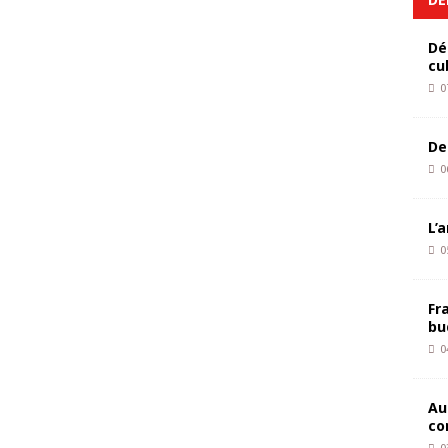
Dé
cu
0
De
0
L’
0
Fr
bu
0
Au
co