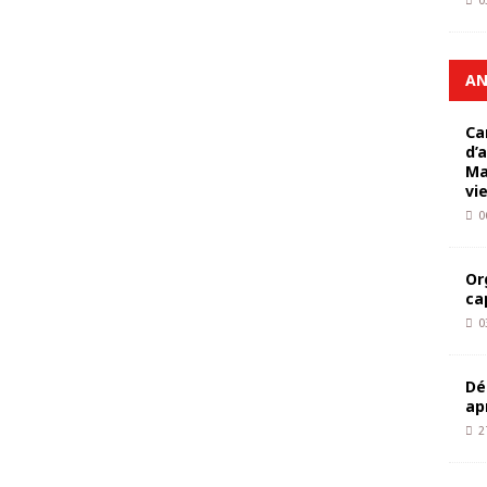
0
AN
Ca
d’
Ma
vi
0
Or
ca
0
Dé
ap
2