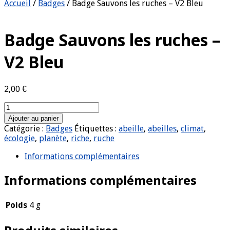
Accueil
/
Badges
/ Badge Sauvons les ruches – V2 Bleu
Badge Sauvons les ruches –
V2 Bleu
2,00
€
quantité
de
Ajouter au panier
Badge
Catégorie :
Badges
Étiquettes :
abeille
,
abeilles
,
climat
,
Sauvons
écologie
,
planète
,
riche
,
ruche
les
ruches
Informations complémentaires
-
V2
Informations complémentaires
Bleu
Poids
4 g