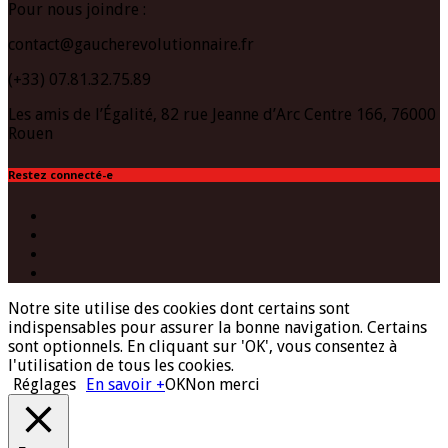
Pour nous joindre :
contact@gaucherevolutionnaire.fr
(+33) 07.81.32.75.89
Les amis de l’Égalité, 82 rue Jeanne d’Arc Centre 166, 76000
Rouen
Restez connecté-e
Facebook
Twitter
Instagram
(Paris)
YouTube
Notre site utilise des cookies dont certains sont
indispensables pour assurer la bonne navigation. Certains
sont optionnels. En cliquant sur 'OK', vous consentez à
l'utilisation de tous les cookies.
Réglages
En savoir +
OK
Non merci