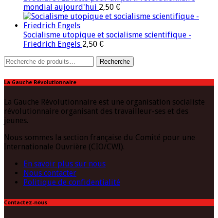
mondial aujourd'hui
2,50
€
Socialisme utopique et socialisme scientifique -
Friedrich Engels
2,50
€
Recherche
Recherche
pour :
La Gauche Révolutionnaire
La Gauche Révolutionnaire est une organisation socialiste
révolutionnaire organisant des travailleur-ses et des
jeunes.
Nous sommes la section française du Comité pour une
Internationale Ouvrière (CIO/CWI).
En savoir plus sur nous
Nous contacter
Politique de confidentialité
Contactez-nous