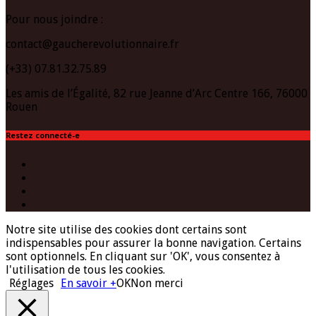
Pour nous joindre :
contact@gaucherevolutionnaire.fr
(+33) 07.81.32.75.89
Les amis de l’Égalité, 82 rue Jeanne d’Arc Centre 166, 76000
Rouen
Restez connecté-e
Facebook
Twitter
Instagram
(Paris)
YouTube
Notre site utilise des cookies dont certains sont
indispensables pour assurer la bonne navigation. Certains
sont optionnels. En cliquant sur 'OK', vous consentez à
l'utilisation de tous les cookies.
Réglages
En savoir +
OK
Non merci