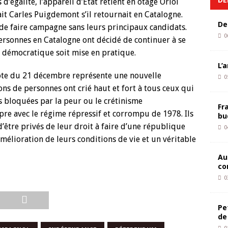
d’égalité, l’appareil d’Etat retient en otage Oriol
ait Carles Puigdemont s’il retournait en Catalogne.
De
 de faire campagne sans leurs principaux candidats.
0
personnes en Catalogne ont décidé de continuer à se
t démocratique soit mise en pratique.
L’
 vote du 21 décembre représente une nouvelle
0
ons de personnes ont crié haut et fort à tous ceux qui
es bloquées par la peur ou le crétinisme
Fr
pre avec le régime répressif et corrompu de 1978. Ils
bu
’être privés de leur droit à faire d’une république
0
amélioration de leurs conditions de vie et un véritable
Au
co
0
Pe
de