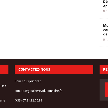
Dé
ap
1
Mu
co
de
1
CONTACTEZ-NOUS
RE
Pour nous joindre :
r-ses
contact@gaucherevolutionnaire.fr
 une
(+33) 07.81.32.75.89