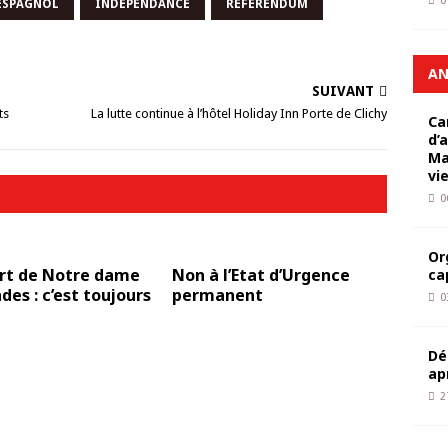
0
ESPAGNOL
INDÉPENDANCE
RÉFERENDUM
AN
SUIVANT
ts
La lutte continue à l’hôtel Holiday Inn Porte de Clichy
Ca
d’
Ma
vi
0
Or
rt de Notre dame
Non à l’Etat d’Urgence
ca
des : c’est toujours
permanent
0
Dé
ap
2