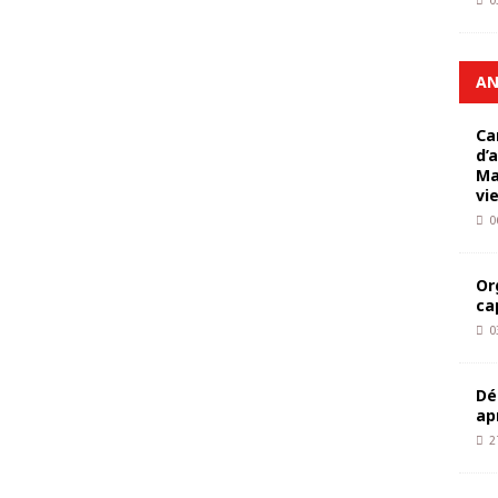
0
AN
Ca
d’
Ma
vi
0
Or
ca
0
Dé
ap
2