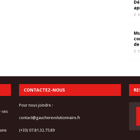
Dé
ap
1
Mu
co
de
1
CONTACTEZ-NOUS
RE
Pour nous joindre :
r-ses
contact@gaucherevolutionnaire.fr
 une
(+33) 07.81.32.75.89