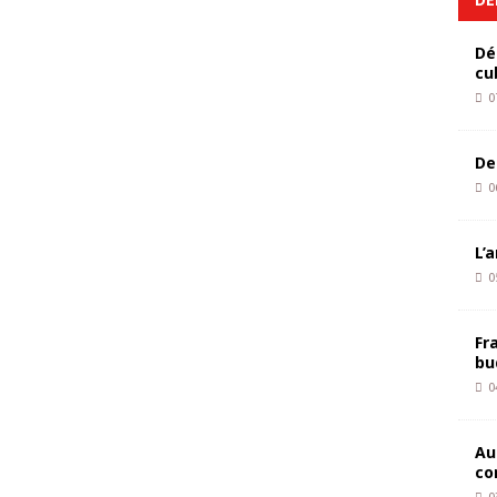
Dé
cu
0
De
0
L’
0
Fr
bu
0
Au
co