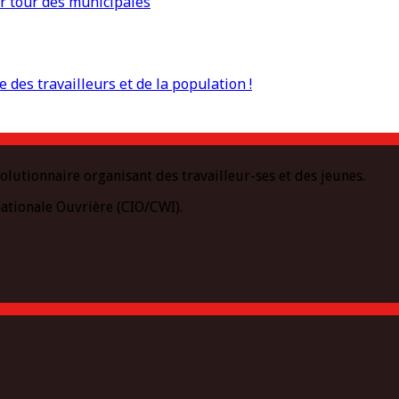
r tour des municipales
 des travailleurs et de la population !
olutionnaire organisant des travailleur-ses et des jeunes.
ationale Ouvrière (CIO/CWI).