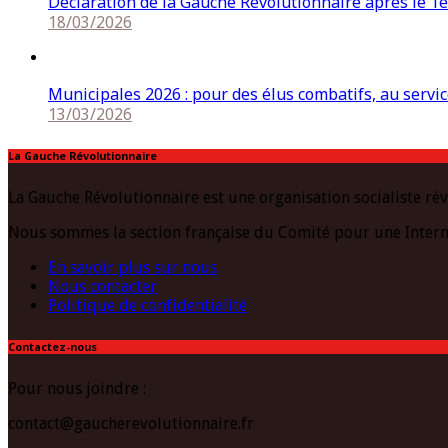
Déclaration de la Gauche Révolutionnaire après le 1e
18/03/2026
Municipales 2026 : pour des élus combatifs, au service
13/03/2026
La Gauche Révolutionnaire
La Gauche Révolutionnaire est une organisation socialiste rév
Nous sommes la section française du Comité pour une Intern
En savoir plus sur nous
Nous contacter
Politique de confidentialité
Contactez-nous
Pour nous joindre :
contact@gaucherevolutionnaire.fr