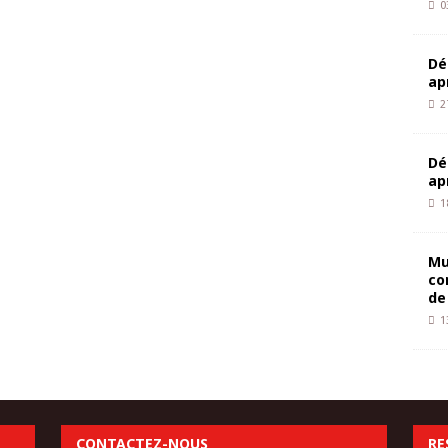
0
Dé
ap
2
Dé
ap
1
Mu
co
de
1
CONTACTEZ-NOUS
RE