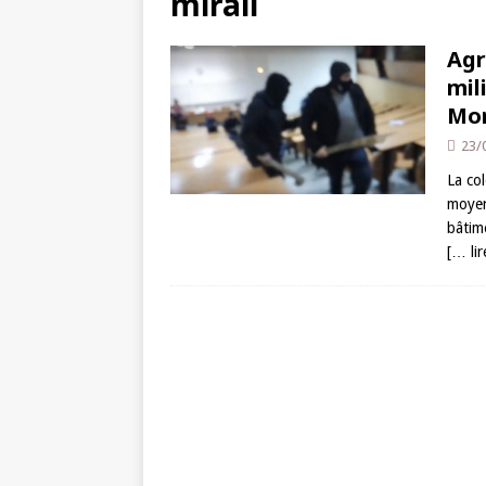
mirail
Agr
mil
Mon
23/
La co
moyens
bâtim
[… lir