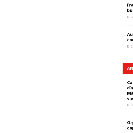
Fr
bu
0
Au
co
0
AN
Ca
d’
Ma
vi
0
Or
ca