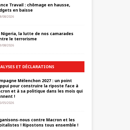
ance Travail : chômage en hausse,
dgets en baisse
4/08/2026
 Nigeria, la lutte de nos camarades
ntre le terrorisme
3/08/2026
ALYSES ET DÉCLARATIONS
mpagne Mélenchon 2027 : un point
appui pour construire la riposte face à
cron et à sa politique dans les mois qui
ennent !
6/05/2026
ganisons-nous contre Macron et les
pitalistes ! Ripostons tous ensemble !