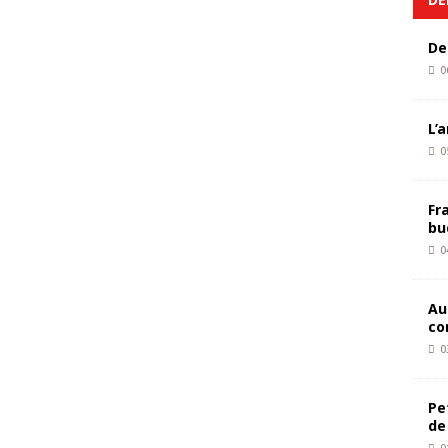
De
0
L’
0
Fr
bu
0
Au
co
0
Pe
de