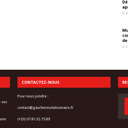
Dé
ap
1
Mu
co
de
1
CONTACTEZ-NOUS
RE
Pour nous joindre :
r-ses
contact@gaucherevolutionnaire.fr
 une
(+33) 07.81.32.75.89