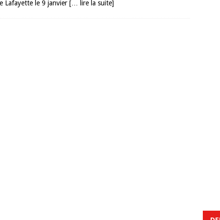
e Lafayette le 9 janvier
[… lire la suite]
DE