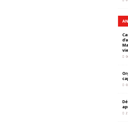
0
AN
Ca
d’
Ma
vi
0
Or
ca
0
Dé
ap
2