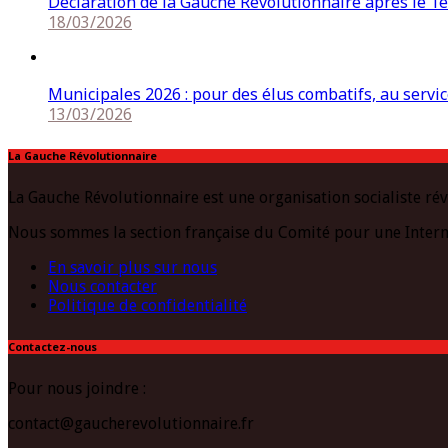
Déclaration de la Gauche Révolutionnaire après le 1e
18/03/2026
Municipales 2026 : pour des élus combatifs, au service
13/03/2026
La Gauche Révolutionnaire
La Gauche Révolutionnaire est une organisation socialiste rév
Nous sommes la section française du Comité pour une Intern
En savoir plus sur nous
Nous contacter
Politique de confidentialité
Contactez-nous
Pour nous joindre :
contact@gaucherevolutionnaire.fr