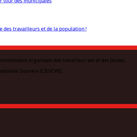
r tour des municipales
 des travailleurs et de la population !
olutionnaire organisant des travailleur-ses et des jeunes.
ationale Ouvrière (CIO/CWI).