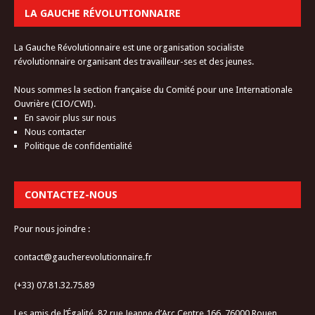
LA GAUCHE RÉVOLUTIONNAIRE
La Gauche Révolutionnaire est une organisation socialiste
révolutionnaire organisant des travailleur-ses et des jeunes.
Nous sommes la section française du Comité pour une Internationale
Ouvrière (CIO/CWI).
En savoir plus sur nous
Nous contacter
Politique de confidentialité
CONTACTEZ-NOUS
Pour nous joindre :
contact@gaucherevolutionnaire.fr
(+33) 07.81.32.75.89
Les amis de l’Égalité, 82 rue Jeanne d’Arc Centre 166, 76000 Rouen