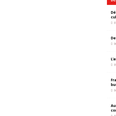
Dé
cu
0
De
0
L’
0
Fr
bu
0
Au
co