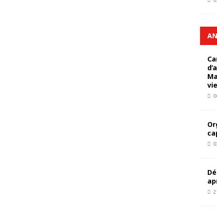
0
AN
Ca
d’
Ma
vi
0
Or
ca
0
Dé
ap
2