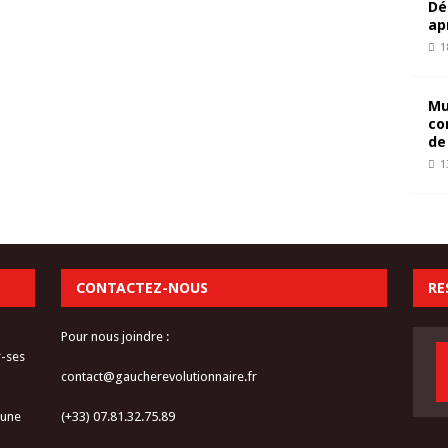
Dé
ap
1
Mu
co
de
1
CONTACTEZ-NOUS
RE
Pour nous joindre :
r-ses
contact@gaucherevolutionnaire.fr
 une
(+33) 07.81.32.75.89