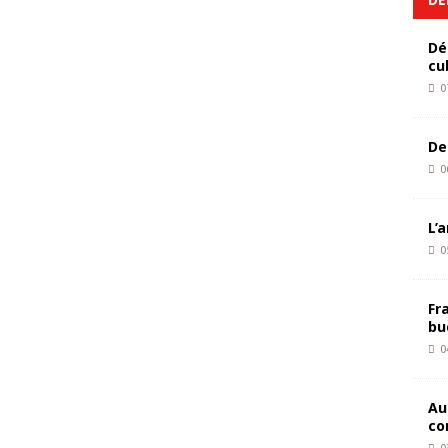
Dé
cu
0
De
0
L’
0
Fr
bu
0
Au
co