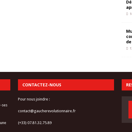
Dé
ap
1
Mu
co
de
1
CONTACTEZ-NOUS
RE
Pour nous joindre :
r-ses
contact@gaucherevolutionnaire.fr
 une
(+33) 07.81.32.75.89