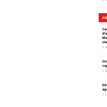
0
AN
Ca
d’
Ma
vi
0
Or
ca
0
Dé
ap
2