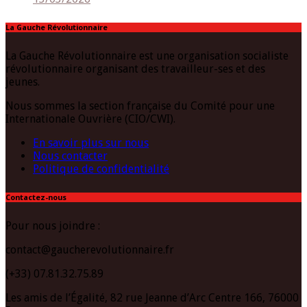
La Gauche Révolutionnaire
La Gauche Révolutionnaire est une organisation socialiste
révolutionnaire organisant des travailleur-ses et des
jeunes.
Nous sommes la section française du Comité pour une
Internationale Ouvrière (CIO/CWI).
En savoir plus sur nous
Nous contacter
Politique de confidentialité
Contactez-nous
Pour nous joindre :
contact@gaucherevolutionnaire.fr
(+33) 07.81.32.75.89
Les amis de l’Égalité, 82 rue Jeanne d’Arc Centre 166, 76000