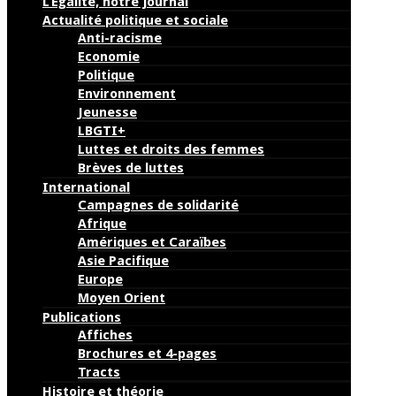
L’Égalité, notre journal
Actualité politique et sociale
Anti-racisme
Economie
Politique
Environnement
Jeunesse
LBGTI+
Luttes et droits des femmes
Brèves de luttes
International
Campagnes de solidarité
Afrique
Amériques et Caraïbes
Asie Pacifique
Europe
Moyen Orient
Publications
Affiches
Brochures et 4-pages
Tracts
Histoire et théorie