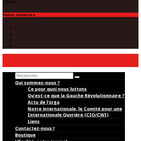
Rouen
Restez connecté-e
Facebook
Twitter
Instagram
(Paris)
YouTube
Search
Qui sommes-nous ?
Ce pour quoi nous luttons
Qu’est-ce que la Gauche Révolutionnaire ?
Actu de l’orga
Notre internationale, le Comité pour une
Internationale Ouvrière (CIO/CWI)
Liens
Contactez-nous !
Boutique