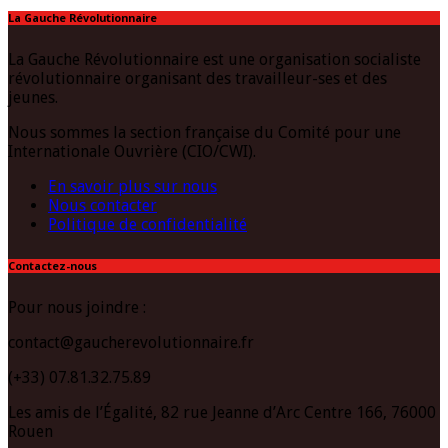
La Gauche Révolutionnaire
La Gauche Révolutionnaire est une organisation socialiste
révolutionnaire organisant des travailleur-ses et des
jeunes.
Nous sommes la section française du Comité pour une
Internationale Ouvrière (CIO/CWI).
En savoir plus sur nous
Nous contacter
Politique de confidentialité
Contactez-nous
Pour nous joindre :
contact@gaucherevolutionnaire.fr
(+33) 07.81.32.75.89
Les amis de l’Égalité, 82 rue Jeanne d’Arc Centre 166, 76000
Rouen