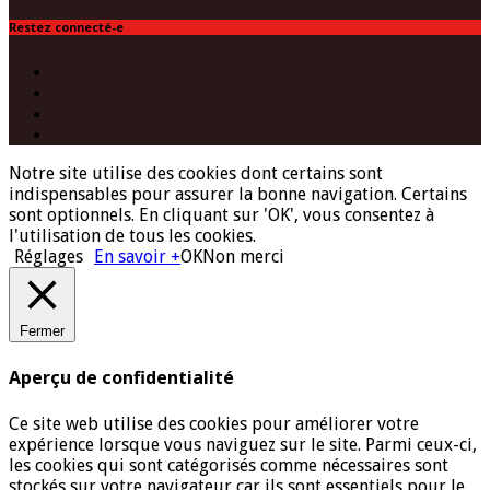
Restez connecté-e
Facebook
Twitter
Instagram
(Paris)
YouTube
Notre site utilise des cookies dont certains sont
indispensables pour assurer la bonne navigation. Certains
sont optionnels. En cliquant sur 'OK', vous consentez à
l'utilisation de tous les cookies.
Réglages
En savoir +
OK
Non merci
Fermer
Aperçu de confidentialité
Ce site web utilise des cookies pour améliorer votre
expérience lorsque vous naviguez sur le site. Parmi ceux-ci,
les cookies qui sont catégorisés comme nécessaires sont
stockés sur votre navigateur car ils sont essentiels pour le