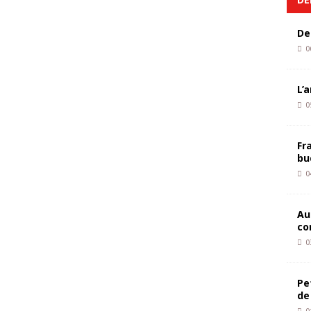
De
0
L’
0
Fr
bu
0
Au
co
0
Pe
de