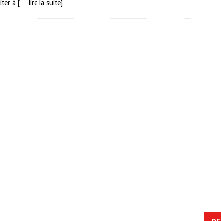
oiter à
[… lire la suite]
DE