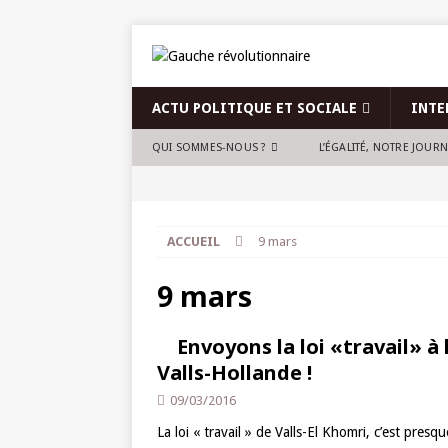
ACTU POLITIQUE ET SOCIALE
INTE
QUI SOMMES-NOUS ?
L’ÉGALITÉ, NOTRE JOUR
ACCUEIL
9 mars
9 mars
Envoyons la loi «travail» à 
Valls-Hollande !
09/03/2016
La loi « travail » de Valls-El Khomri, c’est pres