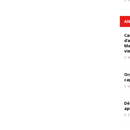
0
AN
Ca
d’
Ma
vi
0
Or
ca
0
Dé
ap
2