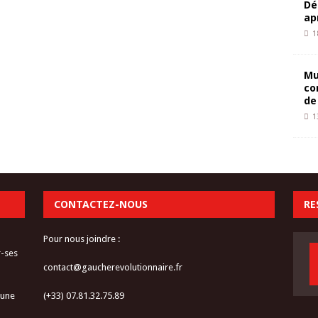
Dé
ap
1
Mu
co
de
1
CONTACTEZ-NOUS
RE
Pour nous joindre :
r-ses
contact@gaucherevolutionnaire.fr
 une
(+33) 07.81.32.75.89