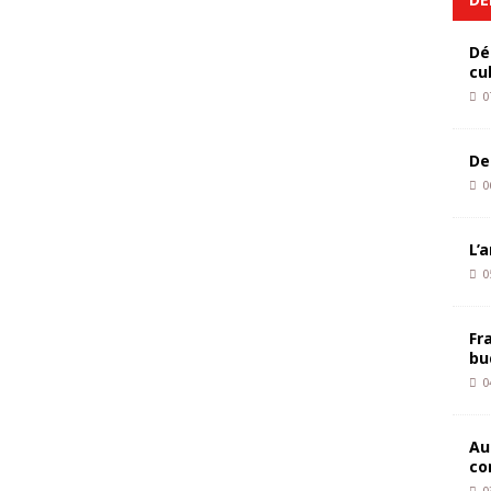
Dé
cu
0
De
0
L’
0
Fr
bu
0
Au
co