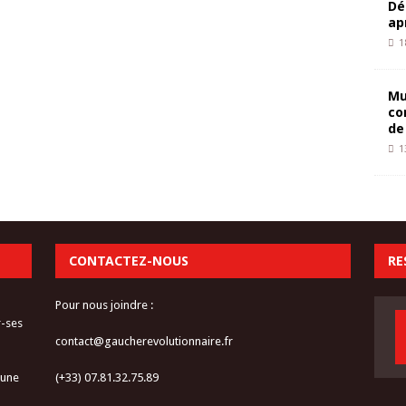
Dé
ap
1
Mu
co
de
1
CONTACTEZ-NOUS
RE
Pour nous joindre :
r-ses
contact@gaucherevolutionnaire.fr
 une
(+33) 07.81.32.75.89