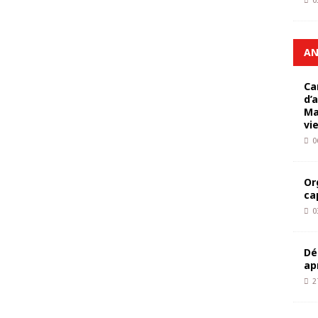
0
AN
Ca
d’
Ma
vi
0
Or
ca
0
Dé
ap
2