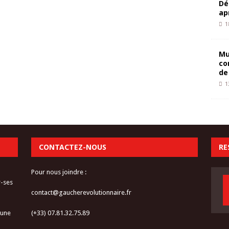
Dé
ap
1
Mu
co
de
1
CONTACTEZ-NOUS
RE
Pour nous joindre :
r-ses
contact@gaucherevolutionnaire.fr
 une
(+33) 07.81.32.75.89