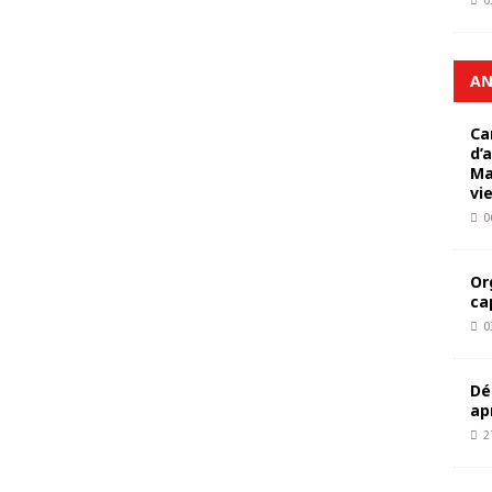
0
AN
Ca
d’
Ma
vi
0
Or
ca
0
Dé
ap
2