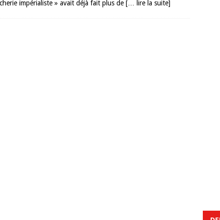
herie impérialiste » avait déjà fait plus de
[… lire la suite]
DE