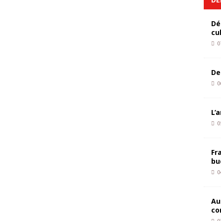
Dé
cu
0
De
0
L’
0
Fr
bu
0
Au
co