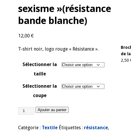
sexisme »(résistance
bande blanche)
12,00
€
Broc
T-shirt noir, logo rouge « Résistance ».
de l
2,50
Sélectionner la
taille
Sélectionner la
coupe
Ajouter au panier
Catégorie :
Textile
Étiquettes :
résistance
,