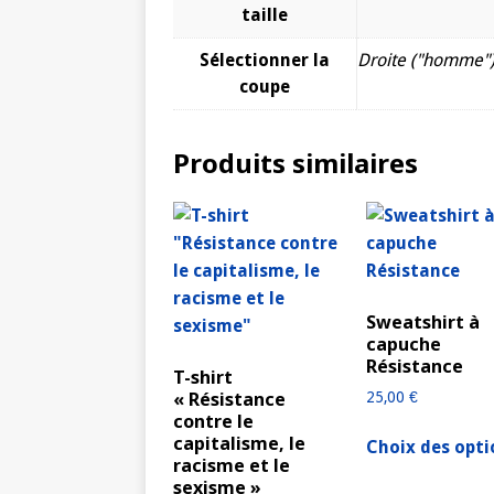
taille
Sélectionner la
Droite ("homme")
coupe
Produits similaires
Sweatshirt à
capuche
Résistance
T-shirt
« Résistance
25,00
€
contre le
capitalisme, le
Choix des opti
racisme et le
sexisme »