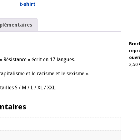
t-shirt
plémentaires
Broc
repré
ouvri
« Résistance » écrit en 17 langues.
2,50
apitalisme et le racisme et le sexisme ».
illes S / M / L / XL / XXL.
ntaires