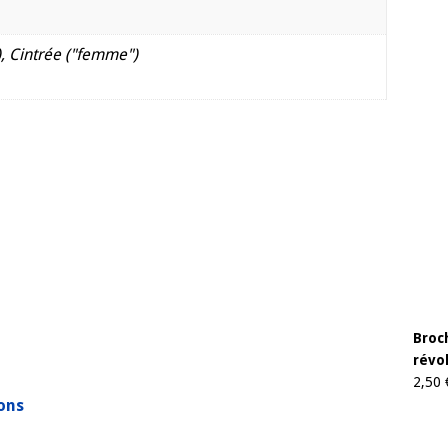
, Cintrée ("femme")
Broch
révo
2,50
ons