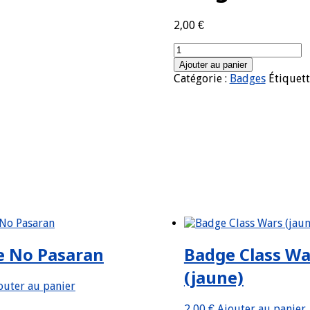
2,00
€
quantité
de
Ajouter au panier
Badge
Catégorie :
Badges
Étiquett
Matoub
Lounes
e No Pasaran
Badge Class Wa
(jaune)
outer au panier
2,00
€
Ajouter au panier