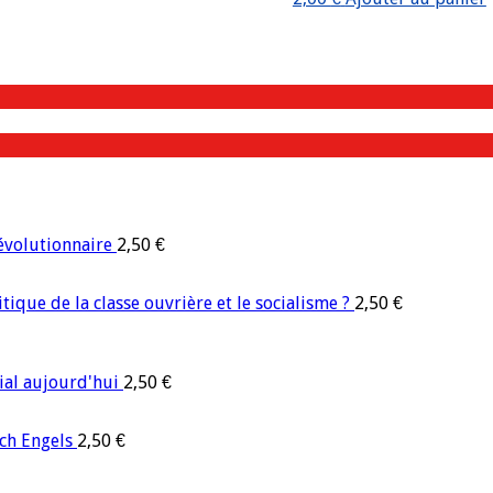
évolutionnaire
2,50
€
que de la classe ouvrière et le socialisme ?
2,50
€
ial aujourd'hui
2,50
€
ich Engels
2,50
€