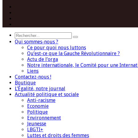
Facebook
Twitter
Instagram
(Paris)
YouTube
Search
Qui sommes-nous ?
Ce pour quoi nous luttons
Qu’est-ce que la Gauche Révolutionnaire ?
Actu de l’orga
Notre internationale, le Comité pour une Interna
Liens
Contactez-nous !
Boutique
L’Égalité, notre journal
Actualité politique et sociale
Anti-racisme
Economie
Politique
Environnement
Jeunesse
LBGTI+
Luttes et droits des femmes