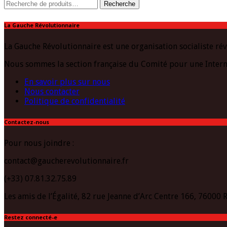
Recherche
Recherche
pour :
La Gauche Révolutionnaire
La Gauche Révolutionnaire est une organisation socialiste rév
Nous sommes la section française du Comité pour une Intern
En savoir plus sur nous
Nous contacter
Politique de confidentialité
Contactez-nous
Pour nous joindre :
contact@gaucherevolutionnaire.fr
(+33) 07.81.32.75.89
Les amis de l’Égalité, 82 rue Jeanne d’Arc Centre 166, 76000
Restez connecté-e