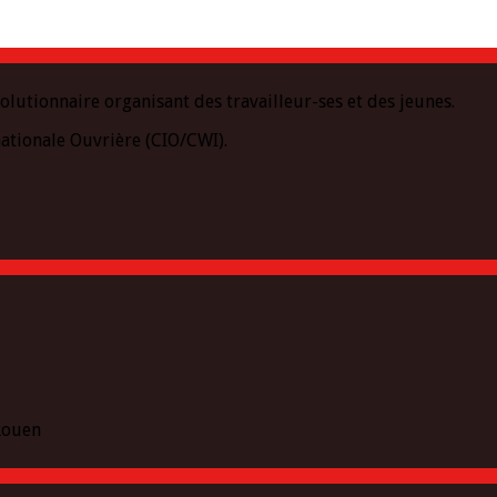
olutionnaire organisant des travailleur-ses et des jeunes.
ationale Ouvrière (CIO/CWI).
 Rouen