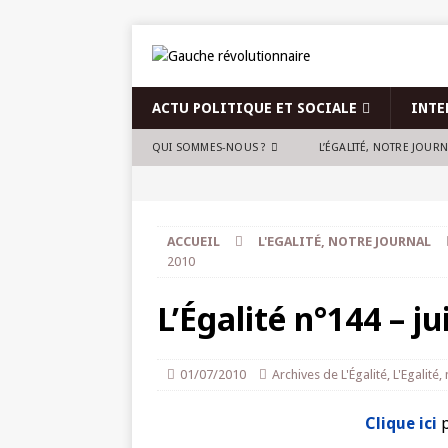
ACTU POLITIQUE ET SOCIALE
INTE
QUI SOMMES-NOUS ?
L’ÉGALITÉ, NOTRE JOUR
ACCUEIL
L'EGALITÉ, NOTRE JOURNAL
2010
L’Égalité n°144 – ju
01/07/2010
Archives de L'Égalité
,
L'Egalité,
Clique ici
p