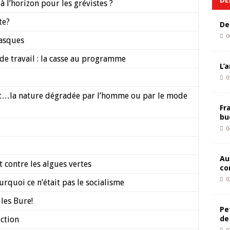
à l’horizon pour les grévistes ?
te?
De
0
masques
de travail : la casse au programme
L’
0
nt…la nature dégradée par l’homme ou par le mode
Fr
bu
0
Au
contre les algues vertes
co
0
rquoi ce n’était pas le socialisme
 les Bure!
Pe
de
uction