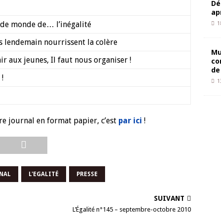
Dé
ap
 de monde de… l’inégalité
1
s lendemain nourrissent la colère
Mu
r aux jeunes, Il faut nous organiser !
co
de
 !
1
re journal en format papier, c’est
par ici
!
NAL
L'EGALITÉ
PRESSE
SUIVANT
L’Égalité n°145 – septembre-octobre 2010