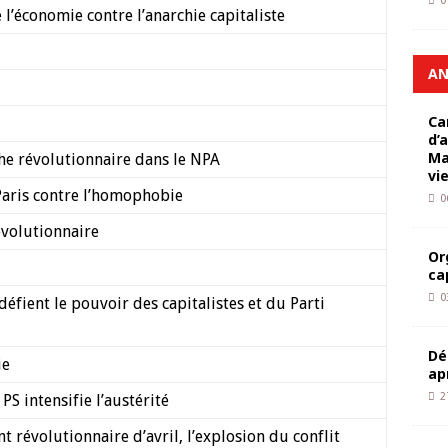
0
l’économie contre l’anarchie capitaliste
AN
Ca
d’
Ma
he révolutionnaire dans le NPA
vi
Paris contre l’homophobie
0
évolutionnaire
Or
ca
0
défient le pouvoir des capitalistes et du Parti
Dé
ie
ap
2
S intensifie l’austérité
t révolutionnaire d’avril, l’explosion du conflit