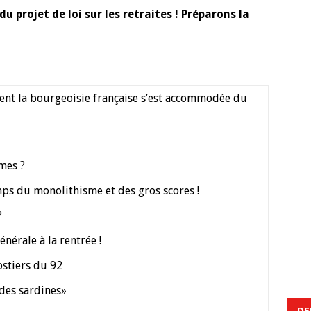
du projet de loi sur les retraites ! Préparons la
nt la bourgeoisie française s’est accommodée du
mes ?
emps du monolithisme et des gros scores !
?
nérale à la rentrée !
ostiers du 92
 des sardines»
DE