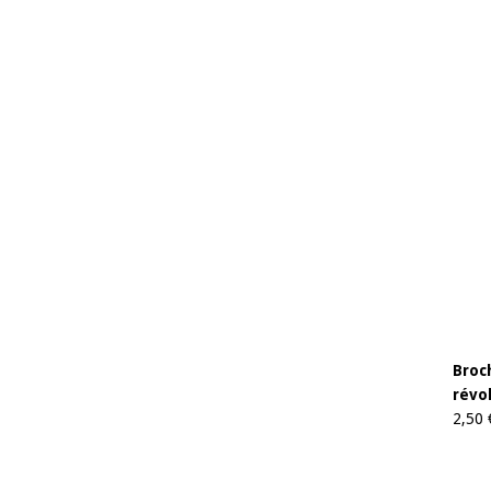
Broch
révo
2,50