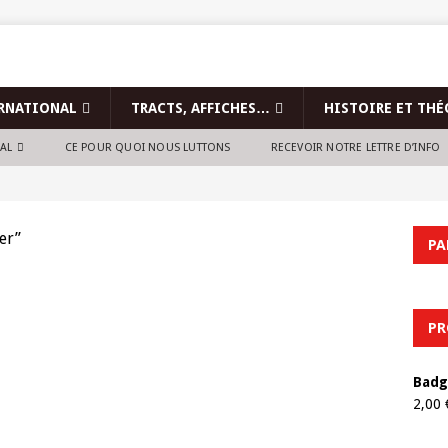
RNATIONAL
TRACTS, AFFICHES…
HISTOIRE ET THÉ
NAL
CE POUR QUOI NOUS LUTTONS
RECEVOIR NOTRE LETTRE D’INFO
er”
PA
PR
Badg
2,00