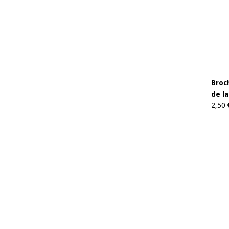
Broc
de l
2,50